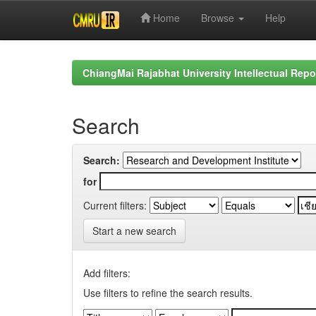
Home
Browse
Help
Skip
navigation
ChiangMai Rajabhat University Intellectual Repo
Search
Search:
for
Current filters:
Start a new search
Add filters:
Use filters to refine the search results.