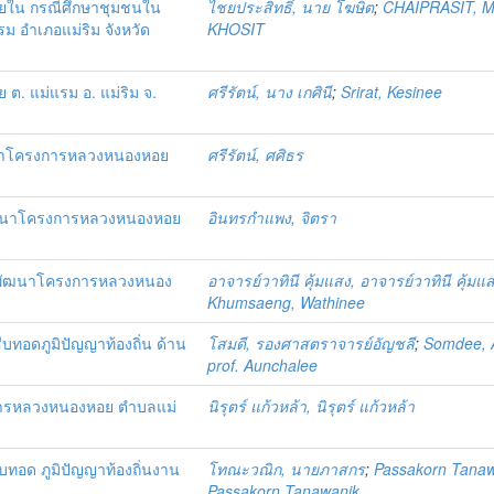
ภายใน กรณีศึกษาชุมชนใน
ไชยประสิทธิ์, นาย โฆษิต
;
CHAIPRASIT, M
 อำเภอแม่ริม จังหวัด
KHOSIT
 ต. แม่แรม อ. แม่ริม จ.
ศรีรัตน์, นาง เกศินี
;
Srirat, Kesinee
ัฒนาโครงการหลวงหนองหอย
ศรีรัตน์, ศศิธร
ัฒนาโครงการหลวงหนองหอย
อินทรกำแพง, จิตรา
ย์พัฒนาโครงการหลวงหนอง
อาจารย์วาทินี คุ้มแสง, อาจารย์วาทินี คุ้มแ
Khumsaeng, Wathinee
ืบทอดภูมิปัญญาท้องถิ่น ด้าน
โสมดี, รองศาสตราจารย์อัญชลี
;
Somdee, 
prof. Aunchalee
งการหลวงหนองหอย ตำบลแม่
นิรุตร์ แก้วหล้า, นิรุตร์ แก้วหล้า
บทอด ภูมิปัญญาท้องถิ่นงาน
โทณะวณิก, นายภาสกร
;
Passakorn Tanaw
Passakorn Tanawanik