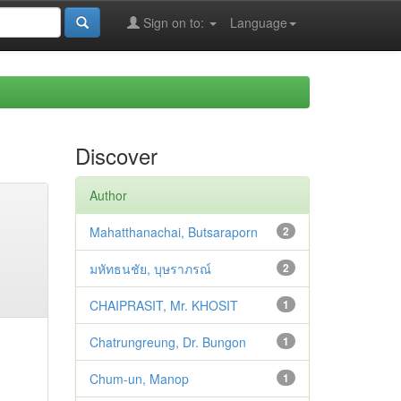
Sign on to:
Language
Discover
Author
Mahatthanachai, Butsaraporn
2
มหัทธนชัย, บุษราภรณ์
2
CHAIPRASIT, Mr. KHOSIT
1
Chatrungreung, Dr. Bungon
1
Chum-un, Manop
1