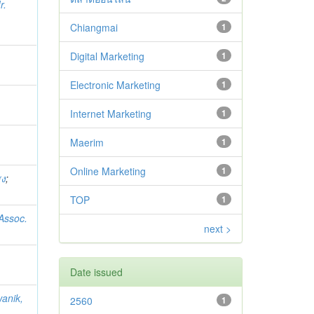
r.
Chiangmai
1
Digital Marketing
1
Electronic Marketing
1
Internet Marketing
1
Maerim
1
Online Marketing
1
สง
;
TOP
1
Assoc.
next >
Date issued
anik,
2560
1