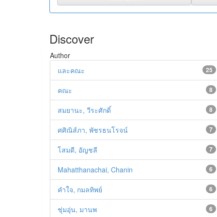
Discover
Author
และคณะ
25
คณะ
8
สมยานะ, วีระศักดิ์
8
ศศิณิส์ภา, พัชรธนโรจน์
7
โสมดี, อัญชลี
7
Mahatthanachai, Chanin
6
คำใจ, กมลทิพย์
6
ชุ่มอุ่น, มานพ
6