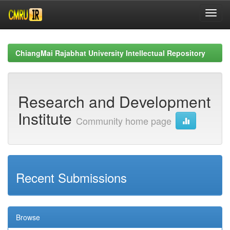
Skip
navigation
ChiangMai Rajabhat University Intellectual Repository
Research and Development
Institute
Community home page
Recent Submissions
Browse