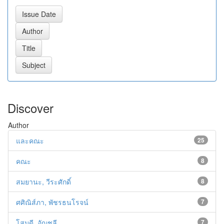
Discover
Author
และคณะ
25
คณะ
8
สมยานะ, วีระศักดิ์
8
ศศิณิส์ภา, พัชรธนโรจน์
7
โสมดี, อัญชลี
7