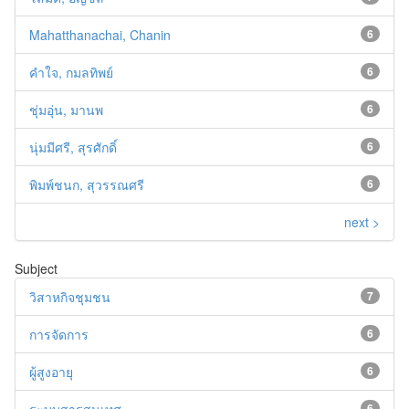
Mahatthanachai, Chanin
6
คำใจ, กมลทิพย์
6
ชุ่มอุ่น, มานพ
6
นุ่มมีศรี, สุรศักดิ์
6
พิมพ์ชนก, สุวรรณศรี
6
next >
Subject
วิสาหกิจชุมชน
7
การจัดการ
6
ผู้สูงอายุ
6
6