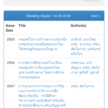
Showing results 1 to 20 of 55
next >
Issue
Title
Author(s)
Date
2563
กลยุทธ์ในการสร้างความเข้มแข็ง
สุรสิงห์, แสงโสด
;
แก่ชุมชนภาคเหนือตอนบนโดย
มนัส, สุวรรณ
;
สนิท,
ใช้เศรษฐกิจชุมชนเป็นฐาน
สัตโยภาส
;
นครินทร์,
พริบไหว
2554
การจัดการศึกษานอกโรงเรียน
กชพรรณ, แก้ว
ของศูนย์การเรียนชุมชนไทย
ปัญญา
;
สนิท, สัตโย
ภูเขาแม่ฟ้าหลวง โดยการมีส่วน
ภาส
;
ชูสิทธิ์, ชูชาติ
ร่วมของขุมขน
2547
การบูรณาการการสอน การวิจัย
สนิท, สัตโยภาส
และการบริการวิชาการเพื่อ
พัฒนาท้องถิ่น : กรณีศึกษา
วิชาการสร้างหนังสือสำหรับเด็ก
สำหรับนักศึกษาระดับปริญญาตรี