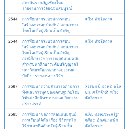
สถาบันราชภัฏเชียงใหม่ :
รายงานการวิจัยฉบับสมบูรณ์
2544
การพัฒนากระบวนการสอน
สนิท, สัตโยภาส
"สร้างอนาคตร่วมกัน" สอนภาษา
ไทยโดยยึดผู้เรียนเป็นสำคัญ
2544
การพัฒนากระบวนการสอน
สนิท, สัตโยภาส
"สร้างอนาคตร่วมกัน" สอนภาษา
ไทยโดยยึดผู้เรียนเป็นสำคัญ :
กรณีศึกษาวิชาวรรณคดีแบบฉบับ
สำหรับนักศึกษาระดับปริญญาตรี
มหาวิทยาลัยภาษาต่างประเทศ
ปักกิ่ง : รายงานการวิจัย
2567
การพัฒนาความสามารถด้านการ
วารินทร์, คำจา
;
ชไม
ฟังและการพูดของเด็กปฐมวัยโดย
มน, ศรีสุรักษ์
;
สนิท,
ใช้หนังสือนิทานประกอบกิจกรรม
สัตโยภาส
สร้างสรรค์
2565
การพัฒนาชุดการสอนแบบศูนย์
สมิต, ค่อยประเสริฐ
;
การเรียนดิจิทัล เรื่อง ชีวิตสดใส
ศศิธร, อินตุ่น
;
สนิท,
ไร้ยาเสพติดสำหรับผู้เรียนชั้น
สัตโยภาส