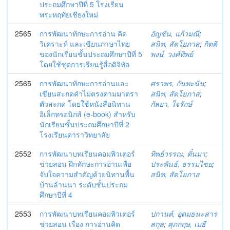
ประถมศึกษาปีที่ 5 โรงเรียน
พระหฤทัยเชียงใหม่
2565
การพัฒนาทักษะการอ่าน คิด
อัญชัน, แก้วมณี
;
วิเคราะห์ และเขียนภาษาไทย
สนิท, สัตโยภาส
;
กิตติ
ของนักเรียนชั้นประถมศึกษาปีที่ 5
พงษ์, วงศ์ทิพย์
โดยใช้ชุดการเรียนรู้สื่อดิจิทัล
2565
การพัฒนาทักษะการอ่านและ
ศราพร, กันทะนัน
;
เขียนสะกดคำไม่ตรงตามมาตรา
สนิท, สัตโยภาส
;
ตัวสะกด โดยใช้หนังสือนิทาน
กัลยา, ใจรักษ์
อิเล็กทรอนิกส์ (e-book) สำหรับ
นักเรียนชั้นประถมศึกษาปีที่ 2
โรงเรียนดาราวิทยาลัย
2552
การพัฒนาบทเรียนคอมพิวเตอร์
ทิพย์วรรณ, ตั๋นมา
;
ช่วยสอน ฝึกทักษะการอ่านเพื่อ
ประพันธ์, ธรรมไชย
;
จับใจความสำคัญด้วยนิทานพื้น
สนิท, สัตโยภาส
บ้านล้านนา ระดับชั้นประถม
ศึกษาปีที่ 4
2553
การพัฒนาบทเรียนคอมพิวเตอร์
ปกานต์, อุดมธนะสาร
ช่วยสอน เรื่อง การอ่านคิด
สกุล
;
ศุภกฤษ, เมธี