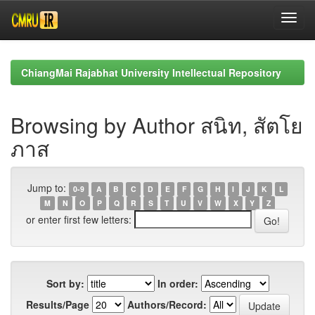
Skip
navigation
ChiangMai Rajabhat University Intellectual Repository
Browsing by Author สนิท, สัตโย
ภาส
Jump to:
0-9
A
B
C
D
E
F
G
H
I
J
K
L
M
N
O
P
Q
R
S
T
U
V
W
X
Y
Z
or enter first few letters:
Sort by:
In order:
Results/Page
Authors/Record: