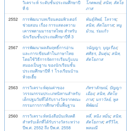
วิเคราะห์ ระดับชั้นประถมศึกษาปี
โภคพงษ์
;
สนิท, สัตโย
ที่ 6
ภาส
2552
การพัฒนาบทเรียนคอมพิวเตอร์
พันธุ์ทิพย์, โลราช
;
ช่วยสอน เรื่อง การแสดงความ
สนิท, สัตโยภาส
;
หนู
เคารพตามมารยาทไทย สำหรับ
ม้วน, ร่มแก้ว
นักเรียนชั้นประถมศึกษาปีที่ 3
2567
การพัฒนาผลสัมฤทธิ์การอ่าน
วนัญญา, บุญเรือง
;
และการเขียนคำในภาษาไทย
ศศิธร, อินตุ่น
;
สนิท,
โดยใช้วิธีการจัดการเรียนรู้แบบ
สัตโยภาส
สมองเป็นฐาน ของนักเรียนชั้น
ประถมศึกษาปีที่ 1 โรงเรียนบ้าน
ห้วยเฮี้ย
2563
การวิเคราะห์คุณค่าของ
ภัทราลักษณ์, ปัญญา
วรรณกรรมประเภทนิทานสำหรับ
เมือง
;
สนิท, สัตโย
เด็กปฐมวัยที่ได้รับรางวัลจากคณะ
ภาส
;
นราวัลย์, พูล
กรรมการการศึกษาขั้นพื้นฐาน
พิพัฒน์
2560
การวิเคราะห์หนังสือบันเทิงคดี
หลี่, หนิง หมิ่น
;
สนิท,
สำหรับเด็กที่ได้รับรางวัลระหว่าง
สัตโยภาส
;
ศรีวิไล,
ปีพ.ศ. 2552 ถึง ปีพ.ศ. 2558
พลมณี