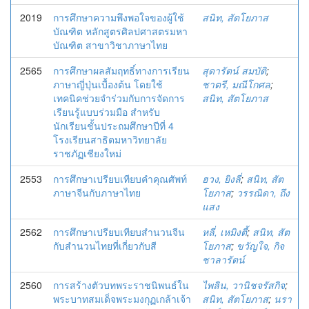
2019
การศึกษาความพึงพอใจของผู้ใช้
สนิท, สัตโยภาส
บัณฑิต หลักสูตรศิลปศาสตรมหา
บัณฑิต สาขาวิชาภาษาไทย
2565
การศึกษาผลสัมฤทธิ์ทางการเรียน
สุดารัตน์ สมบัติ
;
ภาษาญี่ปุ่นเบื้องต้น โดยใช้
ชาตรี, มณีโกศล
;
เทคนิคช่วยจำร่วมกับการจัดการ
สนิท, สัตโยภาส
เรียนรู้แบบร่วมมือ สำหรับ
นักเรียนชั้นประถมศึกษาปีที่ 4
โรงเรียนสาธิตมหาวิทยาลัย
ราชภัฏเชียงใหม่
2553
การศึกษาเปรียบเทียบคำคุณศัพท์
ฮวง, ยิงลี่
;
สนิท, สัต
ภาษาจีนกับภาษาไทย
โยภาส
;
วรรณิดา, ถึง
แสง
2562
การศึกษาเปรียบเทียบสำนวนจีน
หลี่, เหมิงตี้
;
สนิท, สัต
กับสำนวนไทยที่เกี่ยวกับสี
โยภาส
;
ขวัญใจ, กิจ
ชาลารัตน์
2560
การสร้างตัวบทพระราชนิพนธ์ใน
ไพลิน, วานิชจรัสกิจ
;
พระบาทสมเด็จพระมงกุฏเกล้าเจ้า
สนิท, สัตโยภาส
;
นรา