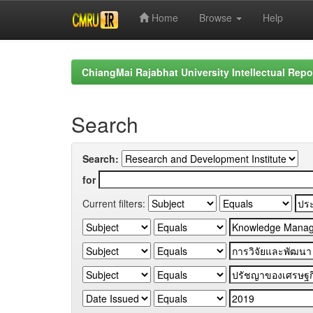
Home
Browse
Help
Skip
navigation
ChiangMai Rajabhat University Intellectual Repo
Search
Search:
for
Current filters: