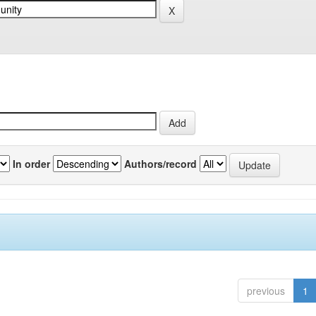
In order
Authors/record
previous
1