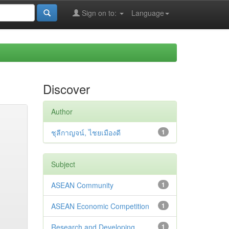
Sign on to:
Language
Discover
Author
ชุลีกาญจน์, ไชยเมืองดี
1
Subject
ASEAN Community
1
ASEAN Economic Competition
1
Research and Developing
1