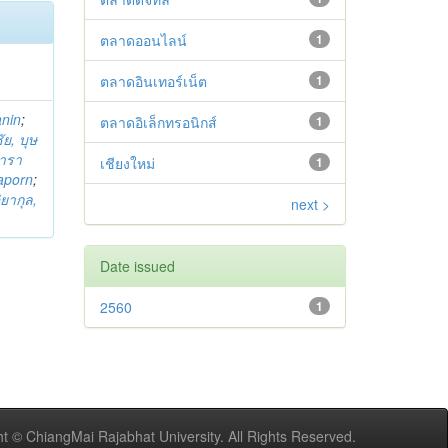
ตลาดออนไลน์
1
ตลาดอินเทอร์เน็ต
1
anin
;
ตลาดอิเล็กทรอนิกส์
1
ย, บุษ
ารา
เชียงใหม่
1
taporn
;
ิยากุล,
next >
Date issued
2560
1
t © ChiangMai Rajabhat University. All Rights Reserved.