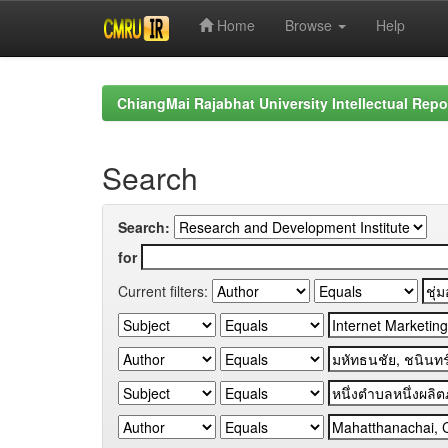
Home
Browse
Help
Skip
navigation
ChiangMai Rajabhat University Intellectual Repo
Search
Search:
for
Current filters: