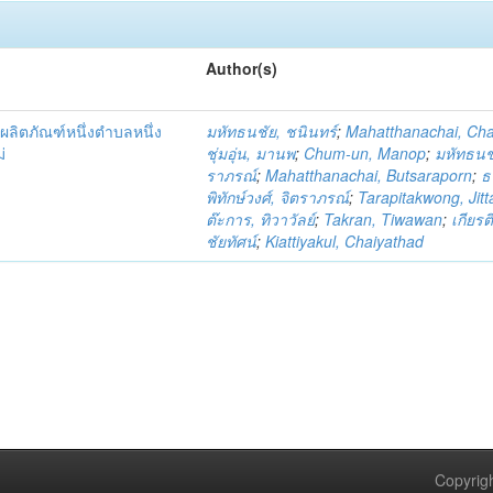
Author(s)
ผลิตภัณฑ์หนึ่งตำบลหนึ่ง
มหัทธนชัย, ชนินทร์
;
Mahatthanachai, Ch
่
ชุ่มอุ่น, มานพ
;
Chum-un, Manop
;
มหัทธนชั
ราภรณ์
;
Mahatthanachai, Butsaraporn
;
ธ
พิทักษ์วงศ์, จิตราภรณ์
;
Tarapitakwong, Jit
ต๊ะการ, ทิวาวัลย์
;
Takran, Tiwawan
;
เกียรต
ชัยทัศน์
;
Kiattiyakul, Chaiyathad
Copyrigh