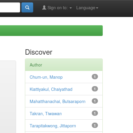
Sign on to:
Language
Discover
Author
Chum-un, Manop
1
Kiattiyakul, Chaiyathad
1
Mahatthanachai, Butsaraporn
1
Takran, Tiwawan
1
Tarapitakwong, Jittaporn
1