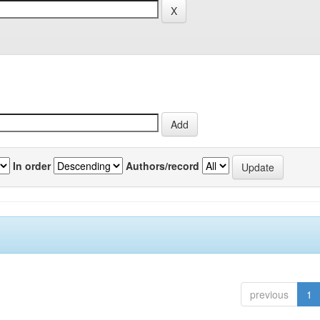
In order
Authors/record
previous
1