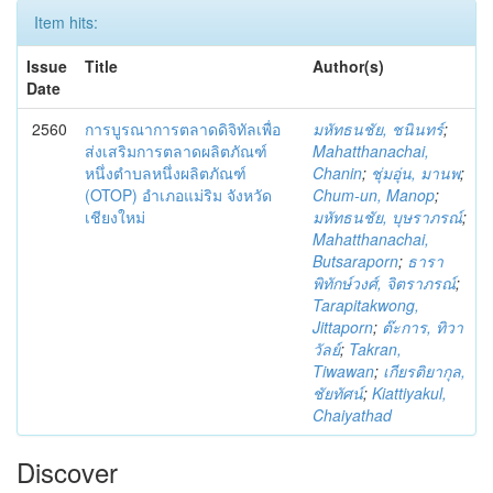
Item hits:
Issue
Title
Author(s)
Date
2560
การบูรณาการตลาดดิจิทัลเพื่อ
มหัทธนชัย, ชนินทร์
;
ส่งเสริมการตลาดผลิตภัณฑ์
Mahatthanachai,
หนึ่งตำบลหนึ่งผลิตภัณฑ์
Chanin
;
ชุ่มอุ่น, มานพ
;
(OTOP) อำเภอแม่ริม จังหวัด
Chum-un, Manop
;
เชียงใหม่
มหัทธนชัย, บุษราภรณ์
;
Mahatthanachai,
Butsaraporn
;
ธารา
พิทักษ์วงศ์, จิตราภรณ์
;
Tarapitakwong,
Jittaporn
;
ต๊ะการ, ทิวา
วัลย์
;
Takran,
Tiwawan
;
เกียรติยากุล,
ชัยทัศน์
;
Kiattiyakul,
Chaiyathad
Discover