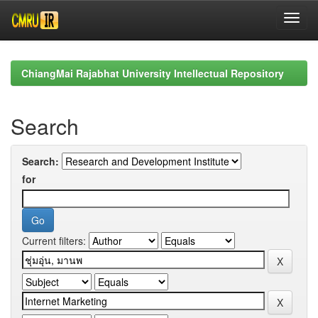
Skip
navigation
ChiangMai Rajabhat University Intellectual Repository
Search
Search:
for
Current filters: