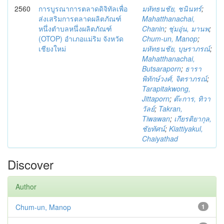
2560
การบูรณาการตลาดดิจิทัลเพื่อ
มหัทธนชัย, ชนินทร์
;
ส่งเสริมการตลาดผลิตภัณฑ์
Mahatthanachai,
หนึ่งตำบลหนึ่งผลิตภัณฑ์
Chanin
;
ชุ่มอุ่น, มานพ
;
(OTOP) อำเภอแม่ริม จังหวัด
Chum-un, Manop
;
เชียงใหม่
มหัทธนชัย, บุษราภรณ์
;
Mahatthanachai,
Butsaraporn
;
ธารา
พิทักษ์วงศ์, จิตราภรณ์
;
Tarapitakwong,
Jittaporn
;
ต๊ะการ, ทิวา
วัลย์
;
Takran,
Tiwawan
;
เกียรติยากุล,
ชัยทัศน์
;
Kiattiyakul,
Chaiyathad
Discover
Author
Chum-un, Manop
1