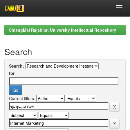
Skip
navigation
ChiangMai Rajabhat University Intellectual Repository
Search
Search:
for
Current filters: