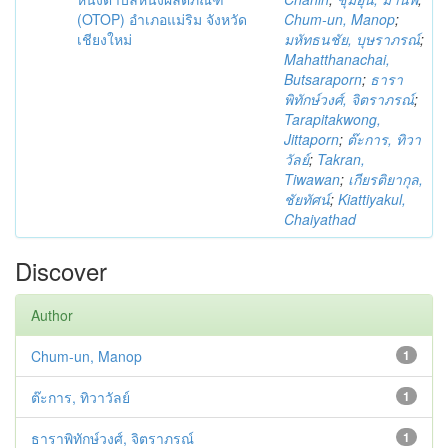
(OTOP) อำเภอแม่ริม จังหวัด
Chum-un, Manop
;
เชียงใหม่
มหัทธนชัย, บุษราภรณ์
;
Mahatthanachai,
Butsaraporn
;
ธารา
พิทักษ์วงศ์, จิตราภรณ์
;
Tarapitakwong,
Jittaporn
;
ต๊ะการ, ทิวา
วัลย์
;
Takran,
Tiwawan
;
เกียรติยากุล,
ชัยทัศน์
;
Kiattiyakul,
Chaiyathad
Discover
Author
Chum-un, Manop
1
ต๊ะการ, ทิวาวัลย์
1
ธาราพิทักษ์วงศ์, จิตราภรณ์
1