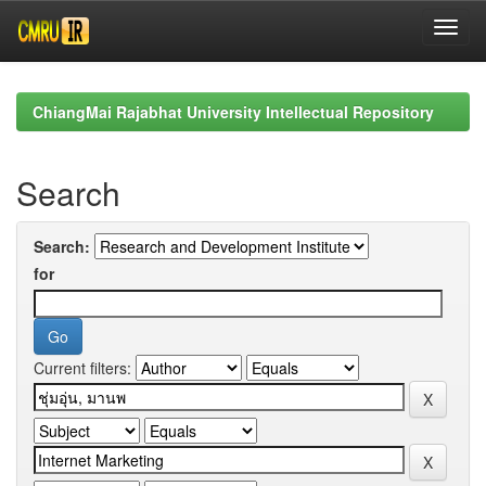
Skip
navigation
ChiangMai Rajabhat University Intellectual Repository
Search
Search:
for
Current filters: