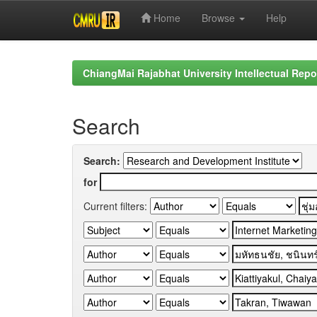
Home
Browse
Help
Skip
navigation
ChiangMai Rajabhat University Intellectual Repo
Search
Search:
for
Current filters: