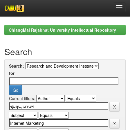
Skip
navigation
ChiangMai Rajabhat University Intellectual Repository
Search
Search:
for
Current filters: