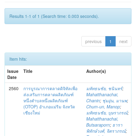
Results 1-1 of 1 (Search time: 0.003 seconds).
previous
1
next
Item hits:
Issue
Title
Author(s)
Date
2560
การบูรณาการตลาดดิจิทัลเพื่อ
มหัทธนชัย, ชนินทร์
;
ส่งเสริมการตลาดผลิตภัณฑ์
Mahatthanachai,
หนึ่งตำบลหนึ่งผลิตภัณฑ์
Chanin
;
ชุ่มอุ่น, มานพ
;
(OTOP) อำเภอแม่ริม จังหวัด
Chum-un, Manop
;
เชียงใหม่
มหัทธนชัย, บุษราภรณ์
;
Mahatthanachai,
Butsaraporn
;
ธารา
พิทักษ์วงศ์, จิตราภรณ์
;