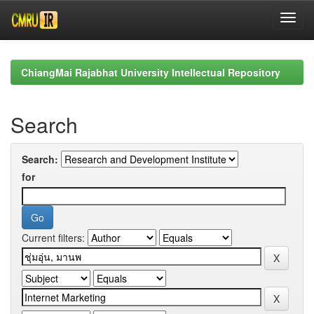
Skip
navigation
ChiangMai Rajabhat University Intellectual Repository
Search
Search:
for
Current filters: