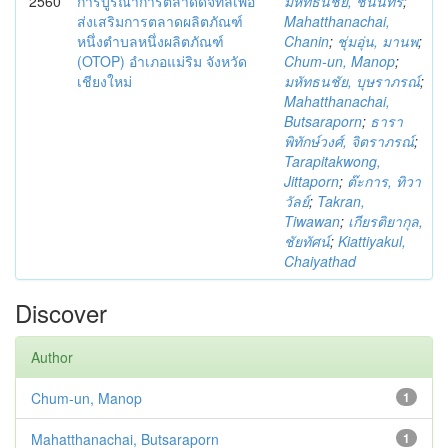
2560
การบูรณาการตลาดดิจิทัลเพื่อ
มหัทธนชัย, ชนินทร์
;
ส่งเสริมการตลาดผลิตภัณฑ์
Mahatthanachai,
หนึ่งตำบลหนึ่งผลิตภัณฑ์
Chanin
;
ชุ่มอุ่น, มานพ
;
(OTOP) อำเภอแม่ริม จังหวัด
Chum-un, Manop
;
เชียงใหม่
มหัทธนชัย, บุษราภรณ์
;
Mahatthanachai,
Butsaraporn
;
ธารา
พิทักษ์วงศ์, จิตราภรณ์
;
Tarapitakwong,
Jittaporn
;
ต๊ะการ, ทิวา
วัลย์
;
Takran,
Tiwawan
;
เกียรติยากุล,
ชัยทัศน์
;
Kiattiyakul,
Chaiyathad
Discover
Author
Chum-un, Manop
1
Mahatthanachai, Butsaraporn
1