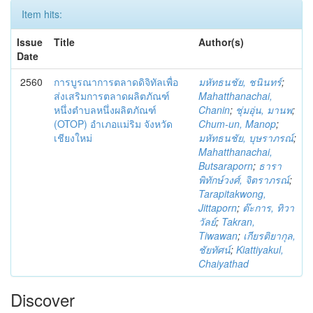
Item hits:
Issue
Title
Author(s)
Date
2560
การบูรณาการตลาดดิจิทัลเพื่อ
มหัทธนชัย, ชนินทร์
;
ส่งเสริมการตลาดผลิตภัณฑ์
Mahatthanachai,
หนึ่งตำบลหนึ่งผลิตภัณฑ์
Chanin
;
ชุ่มอุ่น, มานพ
;
(OTOP) อำเภอแม่ริม จังหวัด
Chum-un, Manop
;
เชียงใหม่
มหัทธนชัย, บุษราภรณ์
;
Mahatthanachai,
Butsaraporn
;
ธารา
พิทักษ์วงศ์, จิตราภรณ์
;
Tarapitakwong,
Jittaporn
;
ต๊ะการ, ทิวา
วัลย์
;
Takran,
Tiwawan
;
เกียรติยากุล,
ชัยทัศน์
;
Kiattiyakul,
Chaiyathad
Discover