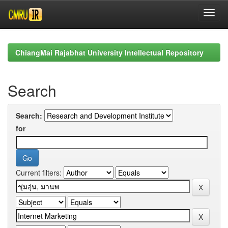
Skip
navigation
ChiangMai Rajabhat University Intellectual Repository
Search
Search:
for
Current filters: