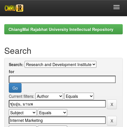
Skip
navigation
ChiangMai Rajabhat University Intellectual Repository
Search
Search:
for
Current filters: