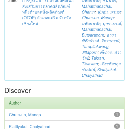
2560
การบูรณาการตลาดดิจิทัลเพื่อ
มหัทธนชัย, ชนินทร์
;
ส่งเสริมการตลาดผลิตภัณฑ์
Mahatthanachai,
หนึ่งตำบลหนึ่งผลิตภัณฑ์
Chanin
;
ชุ่มอุ่น, มานพ
;
(OTOP) อำเภอแม่ริม จังหวัด
Chum-un, Manop
;
เชียงใหม่
มหัทธนชัย, บุษราภรณ์
;
Mahatthanachai,
Butsaraporn
;
ธารา
พิทักษ์วงศ์, จิตราภรณ์
;
Tarapitakwong,
Jittaporn
;
ต๊ะการ, ทิวา
วัลย์
;
Takran,
Tiwawan
;
เกียรติยากุล,
ชัยทัศน์
;
Kiattiyakul,
Chaiyathad
Discover
Author
Chum-un, Manop
1
Kiattiyakul, Chaiyathad
1