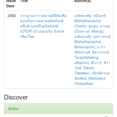
Issue
Title
Author(s)
Date
2560
การบูรณาการตลาดดิจิทัลเพื่อ
มหัทธนชัย, ชนินทร์
;
ส่งเสริมการตลาดผลิตภัณฑ์
Mahatthanachai,
หนึ่งตำบลหนึ่งผลิตภัณฑ์
Chanin
;
ชุ่มอุ่น, มานพ
;
(OTOP) อำเภอแม่ริม จังหวัด
Chum-un, Manop
;
เชียงใหม่
มหัทธนชัย, บุษราภรณ์
;
Mahatthanachai,
Butsaraporn
;
ธารา
พิทักษ์วงศ์, จิตราภรณ์
;
Tarapitakwong,
Jittaporn
;
ต๊ะการ, ทิวา
วัลย์
;
Takran,
Tiwawan
;
เกียรติยากุล,
ชัยทัศน์
;
Kiattiyakul,
Chaiyathad
Discover
Author