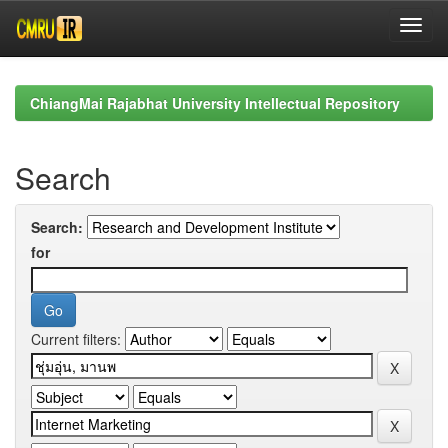
Skip
navigation
ChiangMai Rajabhat University Intellectual Repository
Search
Search:
for
Current filters: