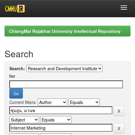
Skip
navigation
ChiangMai Rajabhat University Intellectual Repository
Search
Search:
for
Current filters: