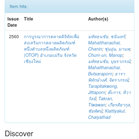
Item hits:
Issue
Title
Author(s)
Date
2560
การบูรณาการตลาดดิจิทัลเพื่อ
มหัทธนชัย, ชนินทร์
;
ส่งเสริมการตลาดผลิตภัณฑ์
Mahatthanachai,
หนึ่งตำบลหนึ่งผลิตภัณฑ์
Chanin
;
ชุ่มอุ่น, มานพ
;
(OTOP) อำเภอแม่ริม จังหวัด
Chum-un, Manop
;
เชียงใหม่
มหัทธนชัย, บุษราภรณ์
;
Mahatthanachai,
Butsaraporn
;
ธารา
พิทักษ์วงศ์, จิตราภรณ์
;
Tarapitakwong,
Jittaporn
;
ต๊ะการ, ทิวา
วัลย์
;
Takran,
Tiwawan
;
เกียรติยากุล,
ชัยทัศน์
;
Kiattiyakul,
Chaiyathad
Discover