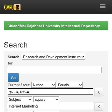
Skip
navigation
ChiangMai Rajabhat University Intellectual Repository
Search
Search:
for
Current filters: