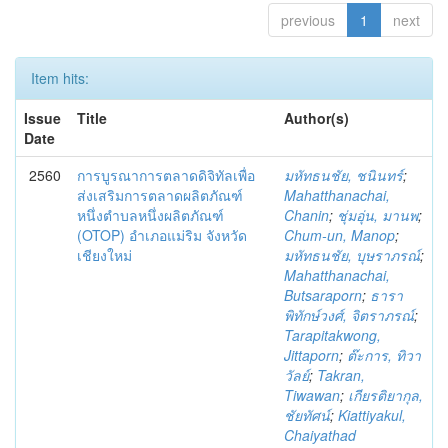
previous
1
next
Item hits:
Issue
Title
Author(s)
Date
2560
การบูรณาการตลาดดิจิทัลเพื่อ
มหัทธนชัย, ชนินทร์
;
ส่งเสริมการตลาดผลิตภัณฑ์
Mahatthanachai,
หนึ่งตำบลหนึ่งผลิตภัณฑ์
Chanin
;
ชุ่มอุ่น, มานพ
;
(OTOP) อำเภอแม่ริม จังหวัด
Chum-un, Manop
;
เชียงใหม่
มหัทธนชัย, บุษราภรณ์
;
Mahatthanachai,
Butsaraporn
;
ธารา
พิทักษ์วงศ์, จิตราภรณ์
;
Tarapitakwong,
Jittaporn
;
ต๊ะการ, ทิวา
วัลย์
;
Takran,
Tiwawan
;
เกียรติยากุล,
ชัยทัศน์
;
Kiattiyakul,
Chaiyathad