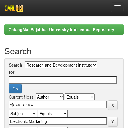
Skip
navigation
ChiangMai Rajabhat University Intellectual Repository
Search
Search:
for
Current filters: