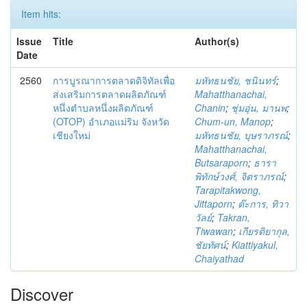
Item hits:
Issue
Title
Author(s)
Date
2560
การบูรณาการตลาดดิจิทัลเพื่อ
มหัทธนชัย, ชนินทร์
;
ส่งเสริมการตลาดผลิตภัณฑ์
Mahatthanachai,
หนึ่งตำบลหนึ่งผลิตภัณฑ์
Chanin
;
ชุ่มอุ่น, มานพ
;
(OTOP) อำเภอแม่ริม จังหวัด
Chum-un, Manop
;
เชียงใหม่
มหัทธนชัย, บุษราภรณ์
;
Mahatthanachai,
Butsaraporn
;
ธารา
พิทักษ์วงศ์, จิตราภรณ์
;
Tarapitakwong,
Jittaporn
;
ต๊ะการ, ทิวา
วัลย์
;
Takran,
Tiwawan
;
เกียรติยากุล,
ชัยทัศน์
;
Kiattiyakul,
Chaiyathad
Discover