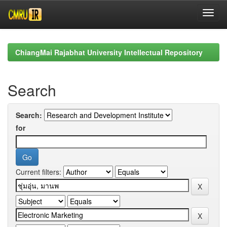
Skip
navigation
ChiangMai Rajabhat University Intellectual Repository
Search
Search:
for
Current filters: