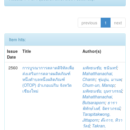
previous
1
next
Item hits:
Issue
Title
Author(s)
Date
2560
การบูรณาการตลาดดิจิทัลเพื่อ
มหัทธนชัย, ชนินทร์
;
ส่งเสริมการตลาดผลิตภัณฑ์
Mahatthanachai,
หนึ่งตำบลหนึ่งผลิตภัณฑ์
Chanin
;
ชุ่มอุ่น, มานพ
;
(OTOP) อำเภอแม่ริม จังหวัด
Chum-un, Manop
;
เชียงใหม่
มหัทธนชัย, บุษราภรณ์
;
Mahatthanachai,
Butsaraporn
;
ธารา
พิทักษ์วงศ์, จิตราภรณ์
;
Tarapitakwong,
Jittaporn
;
ต๊ะการ, ทิวา
วัลย์
;
Takran,