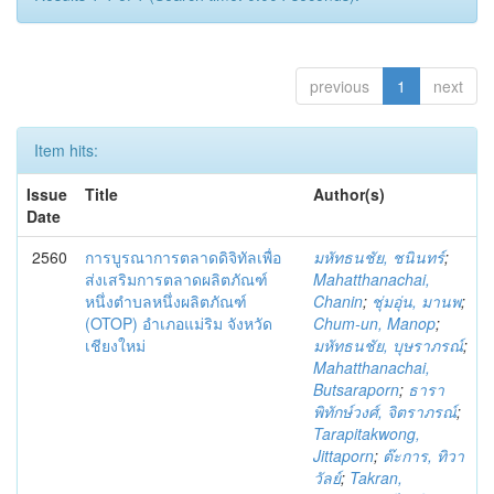
previous
1
next
Item hits:
Issue
Title
Author(s)
Date
2560
การบูรณาการตลาดดิจิทัลเพื่อ
มหัทธนชัย, ชนินทร์
;
ส่งเสริมการตลาดผลิตภัณฑ์
Mahatthanachai,
หนึ่งตำบลหนึ่งผลิตภัณฑ์
Chanin
;
ชุ่มอุ่น, มานพ
;
(OTOP) อำเภอแม่ริม จังหวัด
Chum-un, Manop
;
เชียงใหม่
มหัทธนชัย, บุษราภรณ์
;
Mahatthanachai,
Butsaraporn
;
ธารา
พิทักษ์วงศ์, จิตราภรณ์
;
Tarapitakwong,
Jittaporn
;
ต๊ะการ, ทิวา
วัลย์
;
Takran,