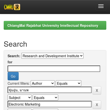
Skip
navigation
ChiangMai Rajabhat University Intellectual Repository
Search
Search:
for
Current filters: