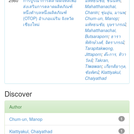
2560
การบูรณาการตลาดดิจิทัลเพื่อ
มหัทธนชัย, ชนินทร์
;
ส่งเสริมการตลาดผลิตภัณฑ์
Mahatthanachai,
หนึ่งตำบลหนึ่งผลิตภัณฑ์
Chanin
;
ชุ่มอุ่น, มานพ
;
(OTOP) อำเภอแม่ริม จังหวัด
Chum-un, Manop
;
เชียงใหม่
มหัทธนชัย, บุษราภรณ์
;
Mahatthanachai,
Butsaraporn
;
ธารา
พิทักษ์วงศ์, จิตราภรณ์
;
Tarapitakwong,
Jittaporn
;
ต๊ะการ, ทิวา
วัลย์
;
Takran,
Tiwawan
;
เกียรติยากุล,
ชัยทัศน์
;
Kiattiyakul,
Chaiyathad
Discover
Author
Chum-un, Manop
1
Kiattiyakul, Chaiyathad
1