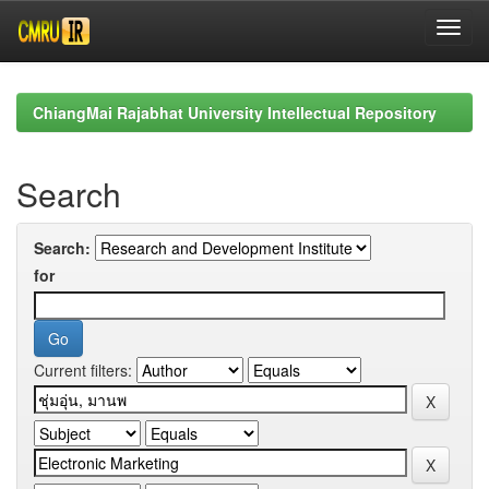
Skip
navigation
ChiangMai Rajabhat University Intellectual Repository
Search
Search:
for
Current filters: