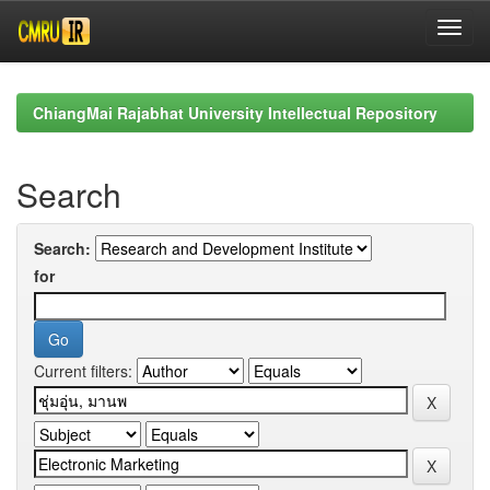
Skip
navigation
ChiangMai Rajabhat University Intellectual Repository
Search
Search:
for
Current filters: