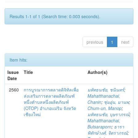
Results 1-1 of 1 (Search time: 0.003 seconds).
previous
1
next
Item hits:
Issue
Title
Author(s)
Date
2560
การบูรณาการตลาดดิจิทัลเพื่อ
มหัทธนชัย, ชนินทร์
;
ส่งเสริมการตลาดผลิตภัณฑ์
Mahatthanachai,
หนึ่งตำบลหนึ่งผลิตภัณฑ์
Chanin
;
ชุ่มอุ่น, มานพ
;
(OTOP) อำเภอแม่ริม จังหวัด
Chum-un, Manop
;
เชียงใหม่
มหัทธนชัย, บุษราภรณ์
;
Mahatthanachai,
Butsaraporn
;
ธารา
พิทักษ์วงศ์, จิตราภรณ์
;