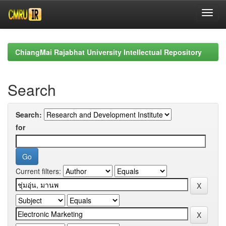
Skip
navigation
ChiangMai Rajabhat University Intellectual Repository
Search
Search:
for
Current filters: