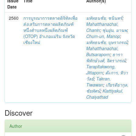
Issue
Title
Author(s)
Date
2560
การบูรณาการตลาดดิจิทัลเพื่อ
มหัทธนชัย, ชนินทร์
;
ส่งเสริมการตลาดผลิตภัณฑ์
Mahatthanachai,
หนึ่งตำบลหนึ่งผลิตภัณฑ์
Chanin
;
ชุ่มอุ่น, มานพ
;
(OTOP) อำเภอแม่ริม จังหวัด
Chum-un, Manop
;
เชียงใหม่
มหัทธนชัย, บุษราภรณ์
;
Mahatthanachai,
Butsaraporn
;
ธารา
พิทักษ์วงศ์, จิตราภรณ์
;
Tarapitakwong,
Jittaporn
;
ต๊ะการ, ทิวา
วัลย์
;
Takran,
Tiwawan
;
เกียรติยากุล,
ชัยทัศน์
;
Kiattiyakul,
Chaiyathad
Discover
Author