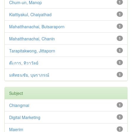
Chum-un, Manop
1
Kiattiyakul, Chaiyathad
1
Mahatthanachai, Butsaraporn
1
Mahatthanachai, Chanin
1
Tarapitakwong, Jittaporn
1
ต๊ะการ, ทิวาวัลย์
1
มหัทธนชัย, บุษราภรณ์
1
Subject
Chiangmai
1
Digital Marketing
1
Maerim
1