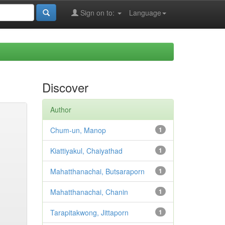
Sign on to:
Language
Discover
Author
Chum-un, Manop
1
Kiattiyakul, Chaiyathad
1
Mahatthanachai, Butsaraporn
1
Mahatthanachai, Chanin
1
Tarapitakwong, Jittaporn
1