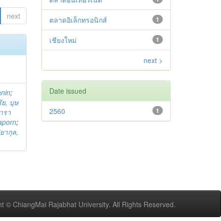
next
ตลาดอิเล็กทรอนิกส์
1
เชียงใหม่
1
next >
Date issued
anin
;
ย, บุษ
2560
1
ารา
taporn
;
ิยากุล,
t © ChiangMai Rajabhat University. All Rights Reserved.