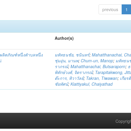
previous
1
Author(s)
ผลิตภัณฑ์หนึ่งตำบลหนึ่ง
มหัทธนชัย, ชนินทร์
;
Mahatthanachai, Ch
่
ชุ่มอุ่น, มานพ
;
Chum-un, Manop
;
มหัทธนชั
ราภรณ์
;
Mahatthanachai, Butsaraporn
;
ธ
พิทักษ์วงศ์, จิตราภรณ์
;
Tarapitakwong, Jit
ต๊ะการ, ทิวาวัลย์
;
Takran, Tiwawan
;
เกียรต
ชัยทัศน์
;
Kiattiyakul, Chaiyathad
Copyrigh