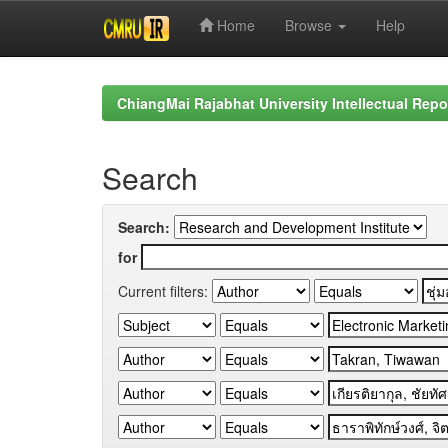
Home
Browse
Help
Skip
navigation
ChiangMai Rajabhat University Intellectual Repo
Search
Search:
for
Current filters: