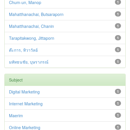
Chum-un, Manop
1
Mahatthanachai, Butsaraporn
1
Mahatthanachai, Chanin
1
Tarapitakwong, Jittaporn
1
ต๊ะการ, ทิวาวัลย์
1
มหัทธนชัย, บุษราภรณ์
1
Subject
Digital Marketing
1
Internet Marketing
1
Maerim
1
Online Marketing
1