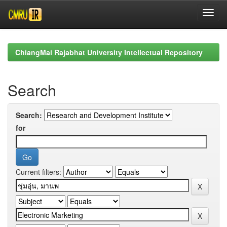
Skip
navigation
ChiangMai Rajabhat University Intellectual Repository
Search
Search:
for
Current filters: