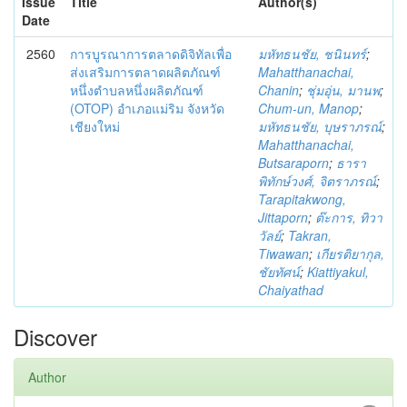
Issue
Title
Author(s)
Date
2560
การบูรณาการตลาดดิจิทัลเพื่อ
มหัทธนชัย, ชนินทร์
;
ส่งเสริมการตลาดผลิตภัณฑ์
Mahatthanachai,
หนึ่งตำบลหนึ่งผลิตภัณฑ์
Chanin
;
ชุ่มอุ่น, มานพ
;
(OTOP) อำเภอแม่ริม จังหวัด
Chum-un, Manop
;
เชียงใหม่
มหัทธนชัย, บุษราภรณ์
;
Mahatthanachai,
Butsaraporn
;
ธารา
พิทักษ์วงศ์, จิตราภรณ์
;
Tarapitakwong,
Jittaporn
;
ต๊ะการ, ทิวา
วัลย์
;
Takran,
Tiwawan
;
เกียรติยากุล,
ชัยทัศน์
;
Kiattiyakul,
Chaiyathad
Discover
Author