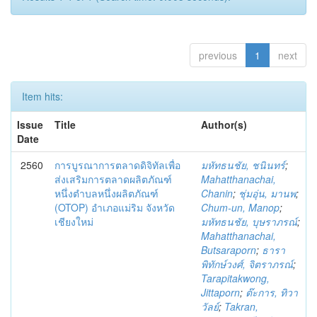
previous
1
next
Item hits:
Issue
Title
Author(s)
Date
2560
การบูรณาการตลาดดิจิทัลเพื่อ
มหัทธนชัย, ชนินทร์
;
ส่งเสริมการตลาดผลิตภัณฑ์
Mahatthanachai,
หนึ่งตำบลหนึ่งผลิตภัณฑ์
Chanin
;
ชุ่มอุ่น, มานพ
;
(OTOP) อำเภอแม่ริม จังหวัด
Chum-un, Manop
;
เชียงใหม่
มหัทธนชัย, บุษราภรณ์
;
Mahatthanachai,
Butsaraporn
;
ธารา
พิทักษ์วงศ์, จิตราภรณ์
;
Tarapitakwong,
Jittaporn
;
ต๊ะการ, ทิวา
วัลย์
;
Takran,