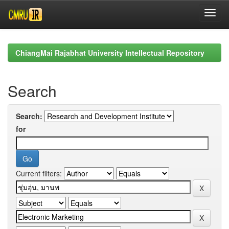
Skip
navigation
ChiangMai Rajabhat University Intellectual Repository
Search
Search:
for
Current filters: