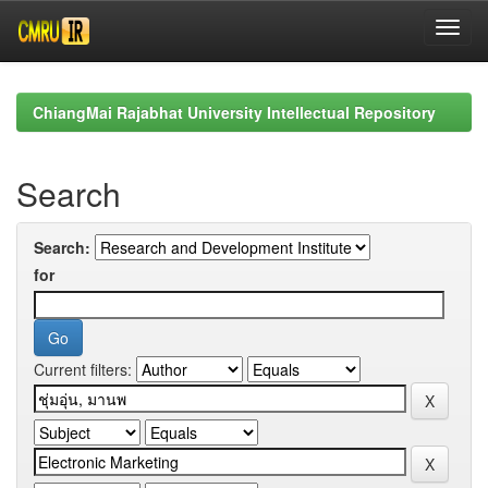
Skip
navigation
ChiangMai Rajabhat University Intellectual Repository
Search
Search:
for
Current filters: