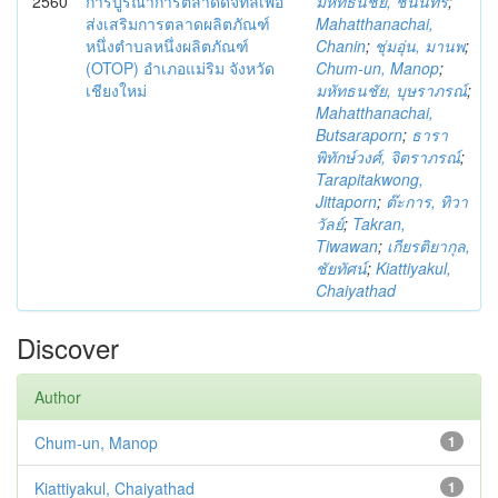
2560
การบูรณาการตลาดดิจิทัลเพื่อ
มหัทธนชัย, ชนินทร์
;
ส่งเสริมการตลาดผลิตภัณฑ์
Mahatthanachai,
หนึ่งตำบลหนึ่งผลิตภัณฑ์
Chanin
;
ชุ่มอุ่น, มานพ
;
(OTOP) อำเภอแม่ริม จังหวัด
Chum-un, Manop
;
เชียงใหม่
มหัทธนชัย, บุษราภรณ์
;
Mahatthanachai,
Butsaraporn
;
ธารา
พิทักษ์วงศ์, จิตราภรณ์
;
Tarapitakwong,
Jittaporn
;
ต๊ะการ, ทิวา
วัลย์
;
Takran,
Tiwawan
;
เกียรติยากุล,
ชัยทัศน์
;
Kiattiyakul,
Chaiyathad
Discover
Author
Chum-un, Manop
1
Kiattiyakul, Chaiyathad
1