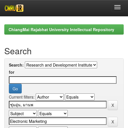
Skip
navigation
ChiangMai Rajabhat University Intellectual Repository
Search
Search:
for
Current filters: