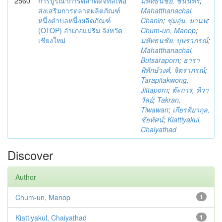
2560
การบูรณาการตลาดดิจิทัลเพื่อ
มหัทธนชัย, ชนินทร์
;
ส่งเสริมการตลาดผลิตภัณฑ์
Mahatthanachai,
หนึ่งตำบลหนึ่งผลิตภัณฑ์
Chanin
;
ชุ่มอุ่น, มานพ
;
(OTOP) อำเภอแม่ริม จังหวัด
Chum-un, Manop
;
เชียงใหม่
มหัทธนชัย, บุษราภรณ์
;
Mahatthanachai,
Butsaraporn
;
ธารา
พิทักษ์วงศ์, จิตราภรณ์
;
Tarapitakwong,
Jittaporn
;
ต๊ะการ, ทิวา
วัลย์
;
Takran,
Tiwawan
;
เกียรติยากุล,
ชัยทัศน์
;
Kiattiyakul,
Chaiyathad
Discover
Author
Chum-un, Manop
1
Kiattiyakul, Chaiyathad
1