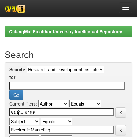
Skip
navigation
ChiangMai Rajabhat University Intellectual Repository
Search
Search:
for
Current filters: