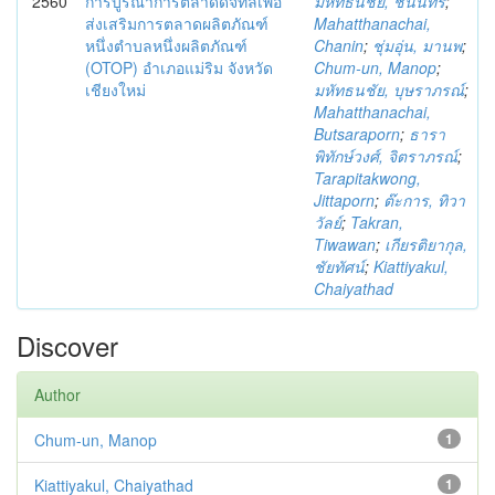
2560
การบูรณาการตลาดดิจิทัลเพื่อ
มหัทธนชัย, ชนินทร์
;
ส่งเสริมการตลาดผลิตภัณฑ์
Mahatthanachai,
หนึ่งตำบลหนึ่งผลิตภัณฑ์
Chanin
;
ชุ่มอุ่น, มานพ
;
(OTOP) อำเภอแม่ริม จังหวัด
Chum-un, Manop
;
เชียงใหม่
มหัทธนชัย, บุษราภรณ์
;
Mahatthanachai,
Butsaraporn
;
ธารา
พิทักษ์วงศ์, จิตราภรณ์
;
Tarapitakwong,
Jittaporn
;
ต๊ะการ, ทิวา
วัลย์
;
Takran,
Tiwawan
;
เกียรติยากุล,
ชัยทัศน์
;
Kiattiyakul,
Chaiyathad
Discover
Author
Chum-un, Manop
1
Kiattiyakul, Chaiyathad
1