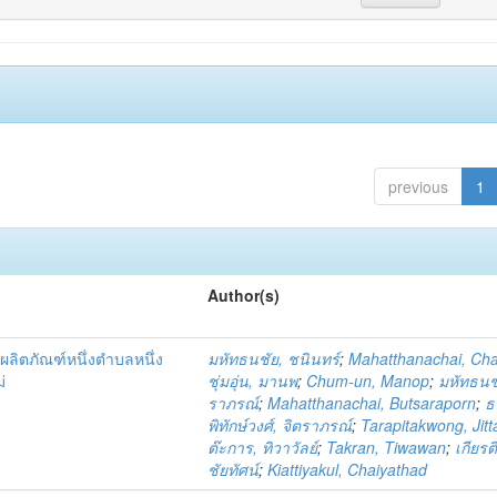
previous
1
Author(s)
ผลิตภัณฑ์หนึ่งตำบลหนึ่ง
มหัทธนชัย, ชนินทร์
;
Mahatthanachai, Ch
่
ชุ่มอุ่น, มานพ
;
Chum-un, Manop
;
มหัทธนชั
ราภรณ์
;
Mahatthanachai, Butsaraporn
;
ธ
พิทักษ์วงศ์, จิตราภรณ์
;
Tarapitakwong, Jit
ต๊ะการ, ทิวาวัลย์
;
Takran, Tiwawan
;
เกียรต
ชัยทัศน์
;
Kiattiyakul, Chaiyathad