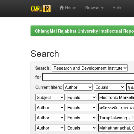
Home
Browse
Help
Skip
navigation
ChiangMai Rajabhat University Intellectual Repo
Search
Search:
for
Current filters: