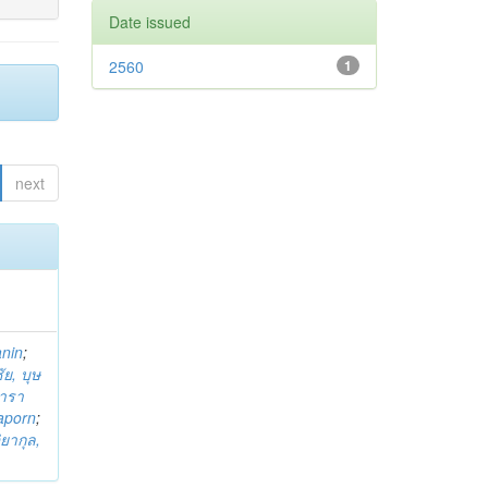
Date issued
2560
1
next
anin
;
ย, บุษ
ารา
taporn
;
ิยากุล,