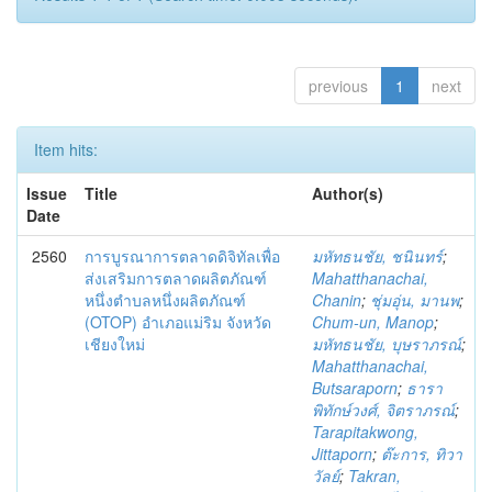
previous
1
next
Item hits:
Issue
Title
Author(s)
Date
2560
การบูรณาการตลาดดิจิทัลเพื่อ
มหัทธนชัย, ชนินทร์
;
ส่งเสริมการตลาดผลิตภัณฑ์
Mahatthanachai,
หนึ่งตำบลหนึ่งผลิตภัณฑ์
Chanin
;
ชุ่มอุ่น, มานพ
;
(OTOP) อำเภอแม่ริม จังหวัด
Chum-un, Manop
;
เชียงใหม่
มหัทธนชัย, บุษราภรณ์
;
Mahatthanachai,
Butsaraporn
;
ธารา
พิทักษ์วงศ์, จิตราภรณ์
;
Tarapitakwong,
Jittaporn
;
ต๊ะการ, ทิวา
วัลย์
;
Takran,