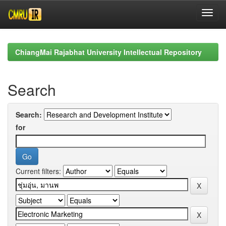
Skip
navigation
ChiangMai Rajabhat University Intellectual Repository
Search
Search:
for
Current filters: