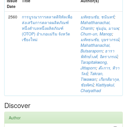
Issue
Title
Author(s)
Date
2560
การบูรณาการตลาดดิจิทัลเพื่อ
มหัทธนชัย, ชนินทร์
;
ส่งเสริมการตลาดผลิตภัณฑ์
Mahatthanachai,
หนึ่งตำบลหนึ่งผลิตภัณฑ์
Chanin
;
ชุ่มอุ่น, มานพ
;
(OTOP) อำเภอแม่ริม จังหวัด
Chum-un, Manop
;
เชียงใหม่
มหัทธนชัย, บุษราภรณ์
;
Mahatthanachai,
Butsaraporn
;
ธารา
พิทักษ์วงศ์, จิตราภรณ์
;
Tarapitakwong,
Jittaporn
;
ต๊ะการ, ทิวา
วัลย์
;
Takran,
Tiwawan
;
เกียรติยากุล,
ชัยทัศน์
;
Kiattiyakul,
Chaiyathad
Discover
Author