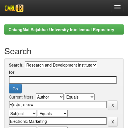
Skip
navigation
ChiangMai Rajabhat University Intellectual Repository
Search
Search:
for
Current filters: