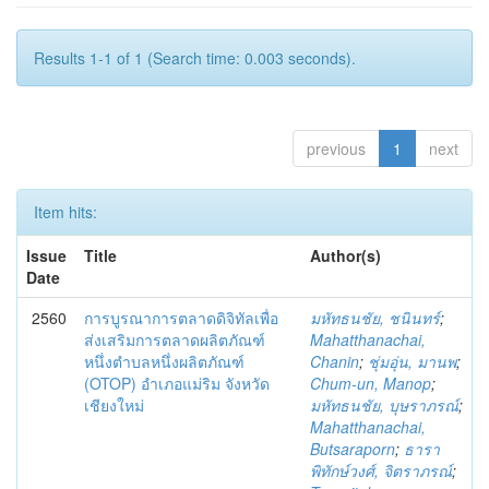
Results 1-1 of 1 (Search time: 0.003 seconds).
previous
1
next
Item hits:
Issue
Title
Author(s)
Date
2560
การบูรณาการตลาดดิจิทัลเพื่อ
มหัทธนชัย, ชนินทร์
;
ส่งเสริมการตลาดผลิตภัณฑ์
Mahatthanachai,
หนึ่งตำบลหนึ่งผลิตภัณฑ์
Chanin
;
ชุ่มอุ่น, มานพ
;
(OTOP) อำเภอแม่ริม จังหวัด
Chum-un, Manop
;
เชียงใหม่
มหัทธนชัย, บุษราภรณ์
;
Mahatthanachai,
Butsaraporn
;
ธารา
พิทักษ์วงศ์, จิตราภรณ์
;