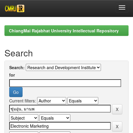
Skip
navigation
ChiangMai Rajabhat University Intellectual Repository
Search
Search:
for
Current filters: