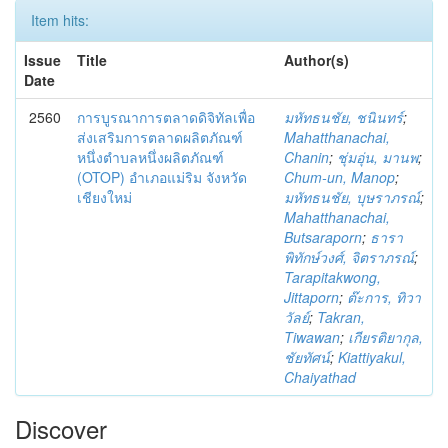
Item hits:
Issue
Title
Author(s)
Date
2560
การบูรณาการตลาดดิจิทัลเพื่อ
มหัทธนชัย, ชนินทร์
;
ส่งเสริมการตลาดผลิตภัณฑ์
Mahatthanachai,
หนึ่งตำบลหนึ่งผลิตภัณฑ์
Chanin
;
ชุ่มอุ่น, มานพ
;
(OTOP) อำเภอแม่ริม จังหวัด
Chum-un, Manop
;
เชียงใหม่
มหัทธนชัย, บุษราภรณ์
;
Mahatthanachai,
Butsaraporn
;
ธารา
พิทักษ์วงศ์, จิตราภรณ์
;
Tarapitakwong,
Jittaporn
;
ต๊ะการ, ทิวา
วัลย์
;
Takran,
Tiwawan
;
เกียรติยากุล,
ชัยทัศน์
;
Kiattiyakul,
Chaiyathad
Discover