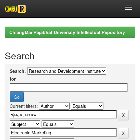
Skip
navigation
ChiangMai Rajabhat University Intellectual Repository
Search
Search:
for
Current filters: