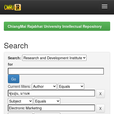
Skip
navigation
ChiangMai Rajabhat University Intellectual Repository
Search
Search:
for
Current filters: