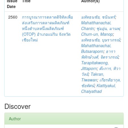
Issue
Title
Author(s)
Date
2560
การบูรณาการตลาดดิจิทัลเพื่อ
มหัทธนชัย, ชนินทร์
;
ส่งเสริมการตลาดผลิตภัณฑ์
Mahatthanachai,
หนึ่งตำบลหนึ่งผลิตภัณฑ์
Chanin
;
ชุ่มอุ่น, มานพ
;
(OTOP) อำเภอแม่ริม จังหวัด
Chum-un, Manop
;
เชียงใหม่
มหัทธนชัย, บุษราภรณ์
;
Mahatthanachai,
Butsaraporn
;
ธารา
พิทักษ์วงศ์, จิตราภรณ์
;
Tarapitakwong,
Jittaporn
;
ต๊ะการ, ทิวา
วัลย์
;
Takran,
Tiwawan
;
เกียรติยากุล,
ชัยทัศน์
;
Kiattiyakul,
Chaiyathad
Discover
Author