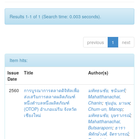
Results 1-1 of 1 (Search time: 0.003 seconds).
previous
1
next
Item hits:
Issue
Title
Author(s)
Date
2560
การบูรณาการตลาดดิจิทัลเพื่อ
มหัทธนชัย, ชนินทร์
;
ส่งเสริมการตลาดผลิตภัณฑ์
Mahatthanachai,
หนึ่งตำบลหนึ่งผลิตภัณฑ์
Chanin
;
ชุ่มอุ่น, มานพ
;
(OTOP) อำเภอแม่ริม จังหวัด
Chum-un, Manop
;
เชียงใหม่
มหัทธนชัย, บุษราภรณ์
;
Mahatthanachai,
Butsaraporn
;
ธารา
พิทักษ์วงศ์, จิตราภรณ์
;