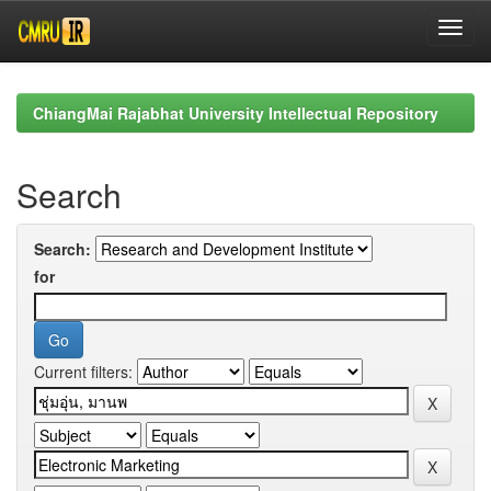
Skip
navigation
ChiangMai Rajabhat University Intellectual Repository
Search
Search:
for
Current filters: