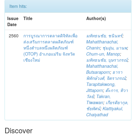
Item hits:
Issue
Title
Author(s)
Date
2560
การบูรณาการตลาดดิจิทัลเพื่อ
มหัทธนชัย, ชนินทร์
;
ส่งเสริมการตลาดผลิตภัณฑ์
Mahatthanachai,
หนึ่งตำบลหนึ่งผลิตภัณฑ์
Chanin
;
ชุ่มอุ่น, มานพ
;
(OTOP) อำเภอแม่ริม จังหวัด
Chum-un, Manop
;
เชียงใหม่
มหัทธนชัย, บุษราภรณ์
;
Mahatthanachai,
Butsaraporn
;
ธารา
พิทักษ์วงศ์, จิตราภรณ์
;
Tarapitakwong,
Jittaporn
;
ต๊ะการ, ทิวา
วัลย์
;
Takran,
Tiwawan
;
เกียรติยากุล,
ชัยทัศน์
;
Kiattiyakul,
Chaiyathad
Discover