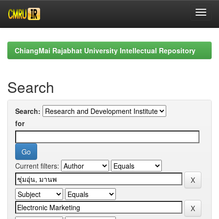
Skip
navigation
ChiangMai Rajabhat University Intellectual Repository
Search
Search:
for
Current filters: