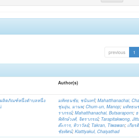
previous
1
Author(s)
ผลิตภัณฑ์หนึ่งตำบลหนึ่ง
มหัทธนชัย, ชนินทร์
;
Mahatthanachai, Ch
่
ชุ่มอุ่น, มานพ
;
Chum-un, Manop
;
มหัทธนชั
ราภรณ์
;
Mahatthanachai, Butsaraporn
;
ธ
พิทักษ์วงศ์, จิตราภรณ์
;
Tarapitakwong, Jit
ต๊ะการ, ทิวาวัลย์
;
Takran, Tiwawan
;
เกียรต
ชัยทัศน์
;
Kiattiyakul, Chaiyathad