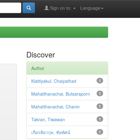
Sign on to:
Language
Discover
Author
Kiattiyakul, Chaiyathad
1
Mahatthanachai, Butsaraporn
1
Mahatthanachai, Chanin
1
Takran, Tiwawan
1
เกียรติยากุล, ชัยทัศน์
1