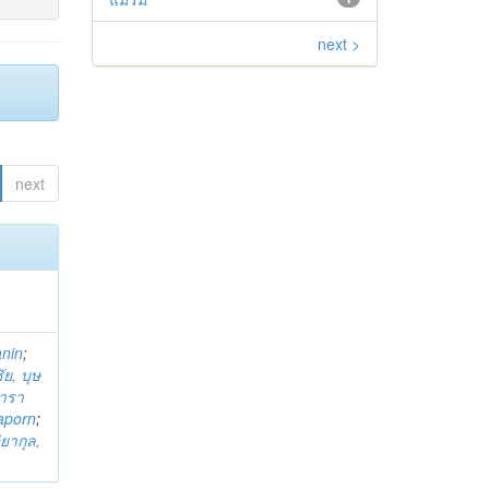
next >
next
anin
;
ย, บุษ
ารา
taporn
;
ิยากุล,