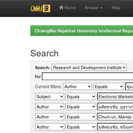
Home
Browse
Help
Skip
navigation
ChiangMai Rajabhat University Intellectual Repo
Search
Search:
for
Current filters: