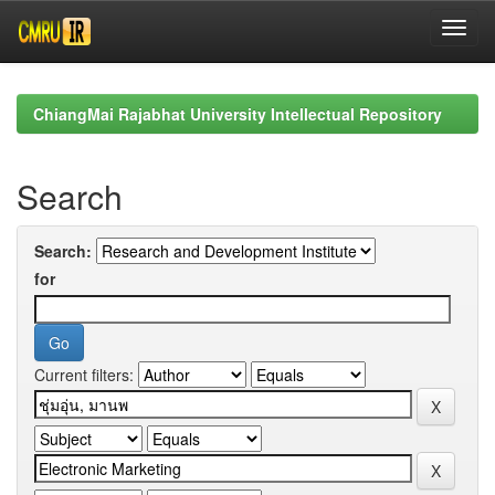
Skip
navigation
ChiangMai Rajabhat University Intellectual Repository
Search
Search:
for
Current filters: