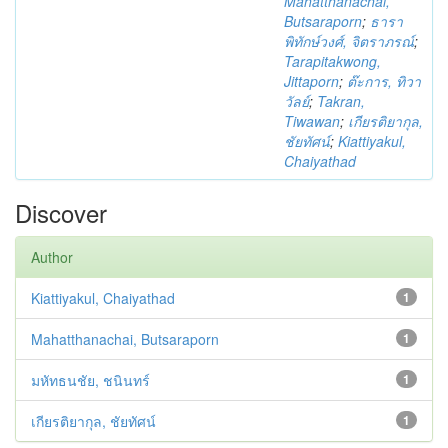
Mahatthanachai,
Butsaraporn
;
ธารา
พิทักษ์วงศ์, จิตราภรณ์
;
Tarapitakwong,
Jittaporn
;
ต๊ะการ, ทิวา
วัลย์
;
Takran,
Tiwawan
;
เกียรติยากุล,
ชัยทัศน์
;
Kiattiyakul,
Chaiyathad
Discover
Author
Kiattiyakul, Chaiyathad
1
Mahatthanachai, Butsaraporn
1
มหัทธนชัย, ชนินทร์
1
เกียรติยากุล, ชัยทัศน์
1