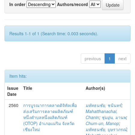
In order
Authors/record
Results 1-1 of 1 (Search time: 0.003 seconds).
previous
1
next
Item hits:
Issue
Title
Author(s)
Date
2560
การบูรณาการตลาดดิจิทัลเพื่อ
มหัทธนชัย, ชนินทร์
;
ส่งเสริมการตลาดผลิตภัณฑ์
Mahatthanachai,
หนึ่งตำบลหนึ่งผลิตภัณฑ์
Chanin
;
ชุ่มอุ่น, มานพ
;
(OTOP) อำเภอแม่ริม จังหวัด
Chum-un, Manop
;
เชียงใหม่
มหัทธนชัย, บุษราภรณ์
;