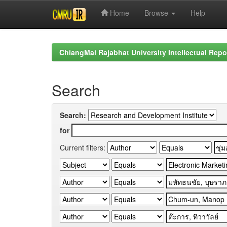
Home
Browse
Help
Skip
navigation
ChiangMai Rajabhat University Intellectual Repo
Search
Search:
for
Current filters: