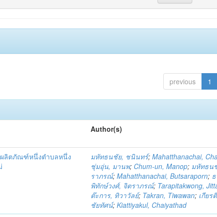
previous
1
Author(s)
ผลิตภัณฑ์หนึ่งตำบลหนึ่ง
มหัทธนชัย, ชนินทร์
;
Mahatthanachai, Ch
่
ชุ่มอุ่น, มานพ
;
Chum-un, Manop
;
มหัทธนชั
ราภรณ์
;
Mahatthanachai, Butsaraporn
;
ธ
พิทักษ์วงศ์, จิตราภรณ์
;
Tarapitakwong, Jit
ต๊ะการ, ทิวาวัลย์
;
Takran, Tiwawan
;
เกียรต
ชัยทัศน์
;
Kiattiyakul, Chaiyathad