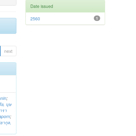
Date issued
2560
1
next
anin
;
ย, บุษ
ารา
taporn
;
ิยากุล,