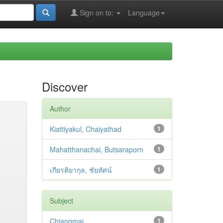
Sign on to:
Language
Discover
Author
Kiattiyakul, Chaiyathad
1
Mahatthanachai, Butsaraporn
1
เกียรติยากุล, ชัยทัศน์
1
Subject
Chiangmai
1