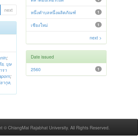
next
หนึ่งตำบลหนึ่งผลิตภัณฑ์
1
เชียงใหม่
1
next >
Date issued
anin
;
ย, บุษ
2560
1
ารา
taporn
;
ิยากุล,
t © ChiangMai Rajabhat University. All Rights Reserved.