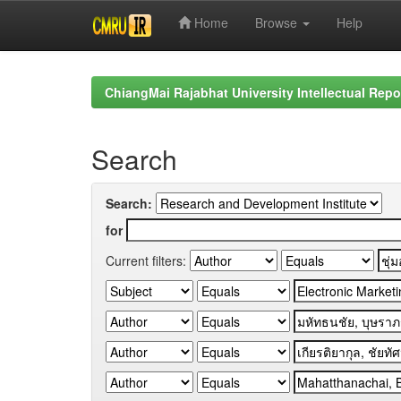
Home
Browse
Help
Skip
navigation
ChiangMai Rajabhat University Intellectual Repo
Search
Search:
for
Current filters: