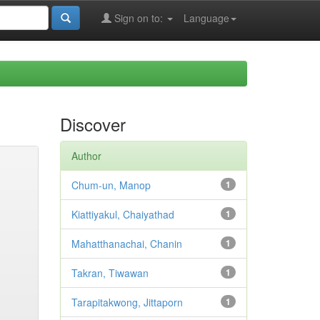
Sign on to:
Language
Discover
Author
Chum-un, Manop
1
Kiattiyakul, Chaiyathad
1
Mahatthanachai, Chanin
1
Takran, Tiwawan
1
Tarapitakwong, Jittaporn
1