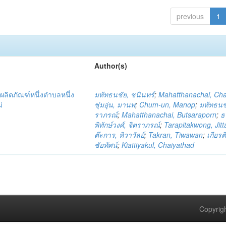
previous
1
Author(s)
ผลิตภัณฑ์หนึ่งตำบลหนึ่ง
มหัทธนชัย, ชนินทร์
;
Mahatthanachai, Ch
่
ชุ่มอุ่น, มานพ
;
Chum-un, Manop
;
มหัทธนชั
ราภรณ์
;
Mahatthanachai, Butsaraporn
;
ธ
พิทักษ์วงศ์, จิตราภรณ์
;
Tarapitakwong, Jit
ต๊ะการ, ทิวาวัลย์
;
Takran, Tiwawan
;
เกียรต
ชัยทัศน์
;
Kiattiyakul, Chaiyathad
Copyrigh