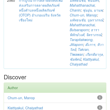
2560
การบูรณาการตลาดดิจิทัลเพื่อ
มหัทธนชัย, ชนินทร์
;
ส่งเสริมการตลาดผลิตภัณฑ์
Mahatthanachai,
หนึ่งตำบลหนึ่งผลิตภัณฑ์
Chanin
;
ชุ่มอุ่น, มานพ
;
(OTOP) อำเภอแม่ริม จังหวัด
Chum-un, Manop
;
เชียงใหม่
มหัทธนชัย, บุษราภรณ์
;
Mahatthanachai,
Butsaraporn
;
ธารา
พิทักษ์วงศ์, จิตราภรณ์
;
Tarapitakwong,
Jittaporn
;
ต๊ะการ, ทิวา
วัลย์
;
Takran,
Tiwawan
;
เกียรติยากุล,
ชัยทัศน์
;
Kiattiyakul,
Chaiyathad
Discover
Author
Chum-un, Manop
1
Kiattiyakul, Chaiyathad
1