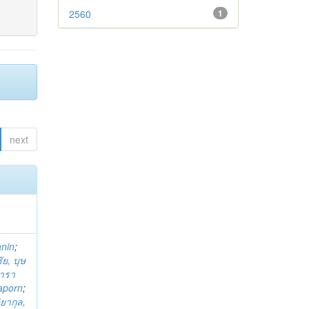
2560
1
next
anin
;
ย, บุษ
ารา
taporn
;
ิยากุล,