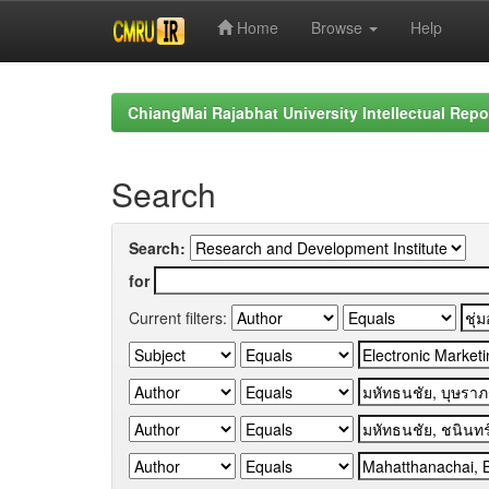
Home
Browse
Help
Skip
navigation
ChiangMai Rajabhat University Intellectual Repo
Search
Search:
for
Current filters: