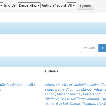
In order
Authors/record
previous
1
Author(s)
ผลิตภัณฑ์หนึ่งตำบลหนึ่ง
มหัทธนชัย, ชนินทร์
;
Mahatthanachai, Ch
่
ชุ่มอุ่น, มานพ
;
Chum-un, Manop
;
มหัทธนชั
ราภรณ์
;
Mahatthanachai, Butsaraporn
;
ธ
พิทักษ์วงศ์, จิตราภรณ์
;
Tarapitakwong, Jit
ต๊ะการ, ทิวาวัลย์
;
Takran, Tiwawan
;
เกียรต