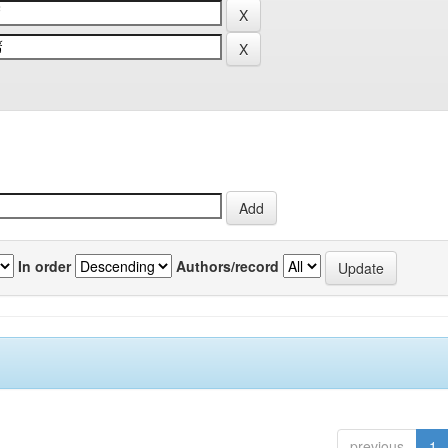
In order
Authors/record
previous
1