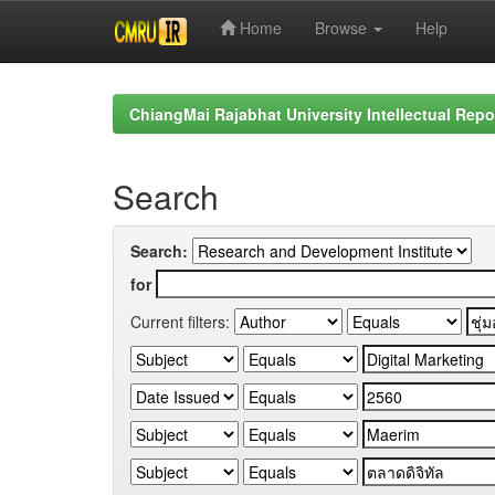
Home
Browse
Help
Skip
navigation
ChiangMai Rajabhat University Intellectual Repo
Search
Search:
for
Current filters: