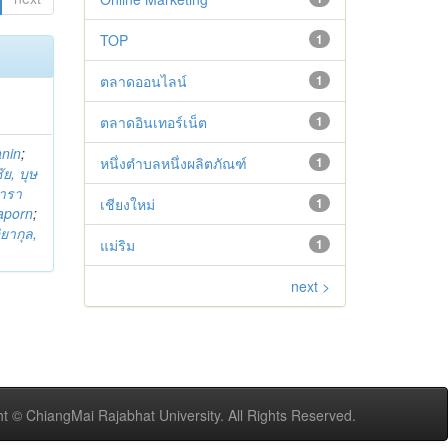
TOP
1
ตลาดออนไลน์
1
ตลาดอินเทอร์เน็ต
1
anin
;
หนึ่งตำบลหนึ่งผลิตภัณฑ์
1
ย, บุษ
ารา
เชียงใหม่
1
taporn
;
ิยากุล,
แม่ริม
1
next >
t © ChiangMai Rajabhat University. All Rights Reserved.