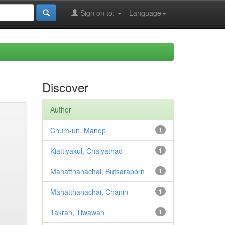
Sign on to:
Language
Discover
Author
Chum-un, Manop
1
Kiattiyakul, Chaiyathad
1
Mahatthanachai, Butsaraporn
1
Mahatthanachai, Chanin
1
Takran, Tiwawan
1