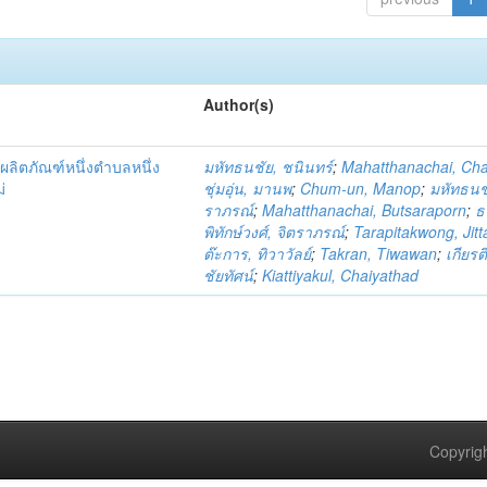
Author(s)
ผลิตภัณฑ์หนึ่งตำบลหนึ่ง
มหัทธนชัย, ชนินทร์
;
Mahatthanachai, Ch
่
ชุ่มอุ่น, มานพ
;
Chum-un, Manop
;
มหัทธนชั
ราภรณ์
;
Mahatthanachai, Butsaraporn
;
ธ
พิทักษ์วงศ์, จิตราภรณ์
;
Tarapitakwong, Jit
ต๊ะการ, ทิวาวัลย์
;
Takran, Tiwawan
;
เกียรต
ชัยทัศน์
;
Kiattiyakul, Chaiyathad
Copyrigh