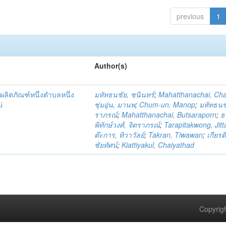
previous
1
Author(s)
ผลิตภัณฑ์หนึ่งตำบลหนึ่ง
มหัทธนชัย, ชนินทร์
;
Mahatthanachai, Ch
่
ชุ่มอุ่น, มานพ
;
Chum-un, Manop
;
มหัทธนชั
ราภรณ์
;
Mahatthanachai, Butsaraporn
;
ธ
พิทักษ์วงศ์, จิตราภรณ์
;
Tarapitakwong, Jit
ต๊ะการ, ทิวาวัลย์
;
Takran, Tiwawan
;
เกียรต
ชัยทัศน์
;
Kiattiyakul, Chaiyathad
Copyrigh