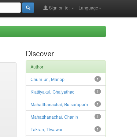
Sign on to:
Language
Discover
Author
Chum-un, Manop
1
Kiattiyakul, Chaiyathad
1
Mahatthanachai, Butsaraporn
1
Mahatthanachai, Chanin
1
Takran, Tiwawan
1