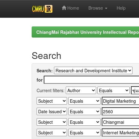
Home
Browse
Help
Skip
navigation
ChiangMai Rajabhat University Intellectual Repo
Search
Search:
for
Current filters: