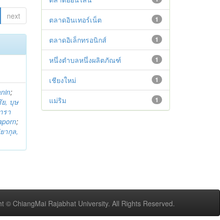
next
ตลาดอินเทอร์เน็ต
1
ตลาดอิเล็กทรอนิกส์
1
หนึ่งตำบลหนึ่งผลิตภัณฑ์
1
เชียงใหม่
1
anin
;
แม่ริม
1
ย, บุษ
ารา
taporn
;
ิยากุล,
t © ChiangMai Rajabhat University. All Rights Reserved.