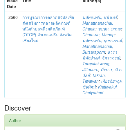
Issue
Title
Author(s)
Date
2560
การบูรณาการตลาดดิจิทัลเพื่อ
มหัทธนชัย, ชนินทร์
;
ส่งเสริมการตลาดผลิตภัณฑ์
Mahatthanachai,
หนึ่งตำบลหนึ่งผลิตภัณฑ์
Chanin
;
ชุ่มอุ่น, มานพ
;
(OTOP) อำเภอแม่ริม จังหวัด
Chum-un, Manop
;
เชียงใหม่
มหัทธนชัย, บุษราภรณ์
;
Mahatthanachai,
Butsaraporn
;
ธารา
พิทักษ์วงศ์, จิตราภรณ์
;
Tarapitakwong,
Jittaporn
;
ต๊ะการ, ทิวา
วัลย์
;
Takran,
Tiwawan
;
เกียรติยากุล,
ชัยทัศน์
;
Kiattiyakul,
Chaiyathad
Discover
Author