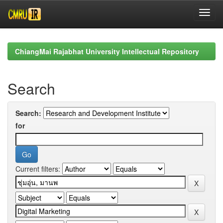
Skip
navigation
ChiangMai Rajabhat University Intellectual Repository
Search
Search:
for
Current filters: