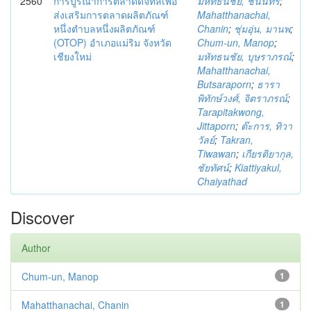
2560
การบูรณาการตลาดดิจิทัลเพื่อ
มหัทธนชัย, ชนินทร์
;
ส่งเสริมการตลาดผลิตภัณฑ์
Mahatthanachai,
หนึ่งตำบลหนึ่งผลิตภัณฑ์
Chanin
;
ชุ่มอุ่น, มานพ
;
(OTOP) อำเภอแม่ริม จังหวัด
Chum-un, Manop
;
เชียงใหม่
มหัทธนชัย, บุษราภรณ์
;
Mahatthanachai,
Butsaraporn
;
ธารา
พิทักษ์วงศ์, จิตราภรณ์
;
Tarapitakwong,
Jittaporn
;
ต๊ะการ, ทิวา
วัลย์
;
Takran,
Tiwawan
;
เกียรติยากุล,
ชัยทัศน์
;
Kiattiyakul,
Chaiyathad
Discover
Author
Chum-un, Manop
1
Mahatthanachai, Chanin
1