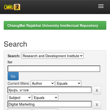
Skip
navigation
ChiangMai Rajabhat University Intellectual Repository
Search
Search:
for
Current filters: