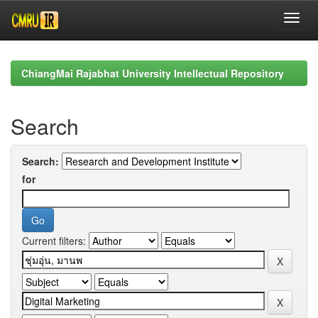
Skip
navigation
ChiangMai Rajabhat University Intellectual Repository
Search
Search:
for
Current filters: