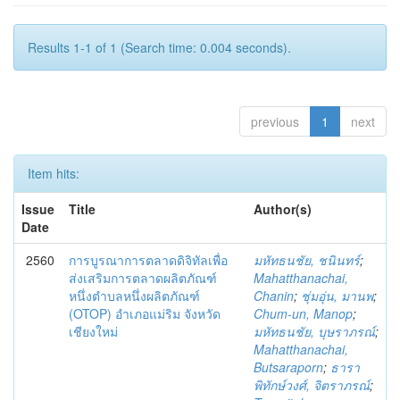
Results 1-1 of 1 (Search time: 0.004 seconds).
previous
1
next
Item hits:
Issue
Title
Author(s)
Date
2560
การบูรณาการตลาดดิจิทัลเพื่อ
มหัทธนชัย, ชนินทร์
;
ส่งเสริมการตลาดผลิตภัณฑ์
Mahatthanachai,
หนึ่งตำบลหนึ่งผลิตภัณฑ์
Chanin
;
ชุ่มอุ่น, มานพ
;
(OTOP) อำเภอแม่ริม จังหวัด
Chum-un, Manop
;
เชียงใหม่
มหัทธนชัย, บุษราภรณ์
;
Mahatthanachai,
Butsaraporn
;
ธารา
พิทักษ์วงศ์, จิตราภรณ์
;