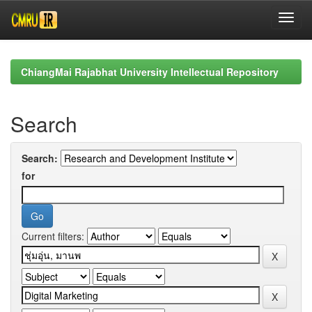
Skip
navigation
ChiangMai Rajabhat University Intellectual Repository
Search
Search:
for
Current filters: