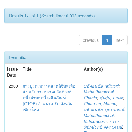
Results 1-1 of 1 (Search time: 0.003 seconds).
previous
1
next
Item hits:
Issue
Title
Author(s)
Date
2560
การบูรณาการตลาดดิจิทัลเพื่อ
มหัทธนชัย, ชนินทร์
;
ส่งเสริมการตลาดผลิตภัณฑ์
Mahatthanachai,
หนึ่งตำบลหนึ่งผลิตภัณฑ์
Chanin
;
ชุ่มอุ่น, มานพ
;
(OTOP) อำเภอแม่ริม จังหวัด
Chum-un, Manop
;
เชียงใหม่
มหัทธนชัย, บุษราภรณ์
;
Mahatthanachai,
Butsaraporn
;
ธารา
พิทักษ์วงศ์, จิตราภรณ์
;