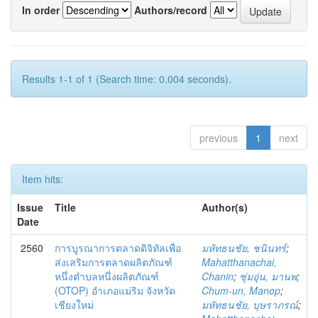
In order
Authors/record
Results 1-1 of 1 (Search time: 0.004 seconds).
previous
1
next
Item hits:
Issue
Title
Author(s)
Date
2560
การบูรณาการตลาดดิจิทัลเพื่อ
มหัทธนชัย, ชนินทร์
;
ส่งเสริมการตลาดผลิตภัณฑ์
Mahatthanachai,
หนึ่งตำบลหนึ่งผลิตภัณฑ์
Chanin
;
ชุ่มอุ่น, มานพ
;
(OTOP) อำเภอแม่ริม จังหวัด
Chum-un, Manop
;
เชียงใหม่
มหัทธนชัย, บุษราภรณ์
;