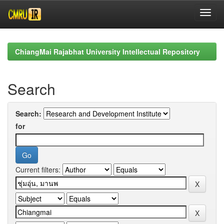
Skip
navigation
ChiangMai Rajabhat University Intellectual Repository
Search
Search:
for
Current filters: